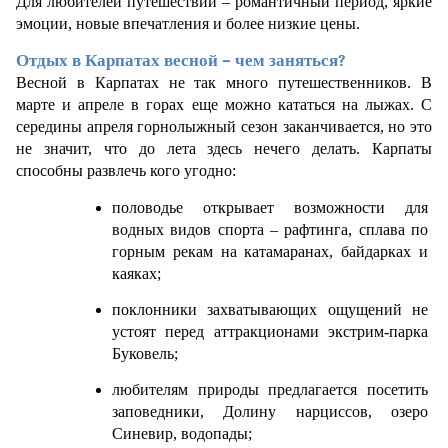
Для любителей путешествий – романтичный период, яркие 
эмоции, новые впечатления и более низкие цены.
Отдых в Карпатах весной – чем заняться?
Весной в Карпатах не так много путешественников. В 
марте и апреле в горах еще можно кататься на лыжах. С 
середины апреля горнолыжный сезон заканчивается, но это 
не значит, что до лета здесь нечего делать. Карпаты 
способны развлечь кого угодно:
половодье открывает возможности для 
водных видов спорта – рафтинга, сплава по 
горным рекам на катамаранах, байдарках и 
каяках;
поклонники захватывающих ощущений не 
устоят перед аттракционами экстрим-парка 
Буковель;
любителям природы предлагается посетить 
заповедники, Долину нарциссов, озеро 
Синевир, водопады;